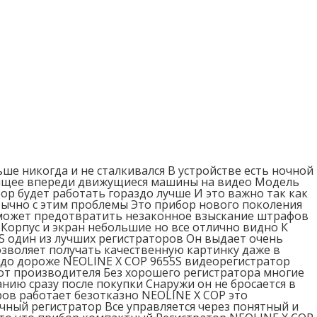
ше никогда и не сталкивался В устройстве есть ночной
одящее впереди движущиеся машины на видео Модель
ор будет работать гораздо лучше И это важно так как
обычно с этим проблемы Это прибор нового поколения
поможет предотвратить незаконное взыскание штрафов
Корпус и экран небольшие но все отлично видно К
S один из лучших регистраторов Он выдает очень
озволяет получать качественную картинку даже в
здо дороже NEOLINE X COP 9655S видеорегистратор
от производителя Без хорошего регистратора многие
нию сразу после покупки Снаружи он не бросается в
ов работает безотказно NEOLINE X COP это
чный регистратор Все управляется через понятный и