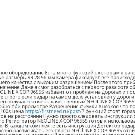
ное оборудование Есть много функций с которым я рань
ные размеры 99 78 96 мм Камера фиксирует все происх
его качества с высоким разрешением После этого приб
ачение Даже я смог разобраться с первого раза хотя 
EOLINE X COP 9655S избавит от проблем на дорогах и 
строго если радар на самом деле установлен у дороги 
ео получается очень качественным NEOLINE X COP 9655
добно при просмотре Разрешение съемки высокое что п
9100s цена
https://firstneed.ru/post/7
функций стоят гора
в на расстоянии Нужно просто следовать инструкции 
о Регистратор NEOLINE X COP 9655S готов к использова
я В каждом комплекте есть инструкция Детектор радар
особо расписывать его плюсы NEOLINE X COP 9655S отли