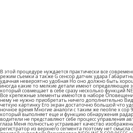
В этой процедуре нуждается практически все современ
режим съемки а также G сенсор датчик удара Габарит
удачная невероятно удобная Но оно должно быть хорош
иногда какие то мелкие детали имеют определяющее зн
который совмещает в себе сразу несколько функций N
Все крепежные элементы имеются в наборе Оповещение 
нему не нужно приобретать ничего дополнительно Вид
четкую картинку Его экран достаточно большой что у
ночное время Многие аналоги с таким же neoline x cop 
который выполняет еще и функцию обнаружения радаро
водители не представляют себе процесс управления авт
глаза Меня полностью устраивает качество изображени
регистратор из верхнего сегмента поэтому нет смысла 